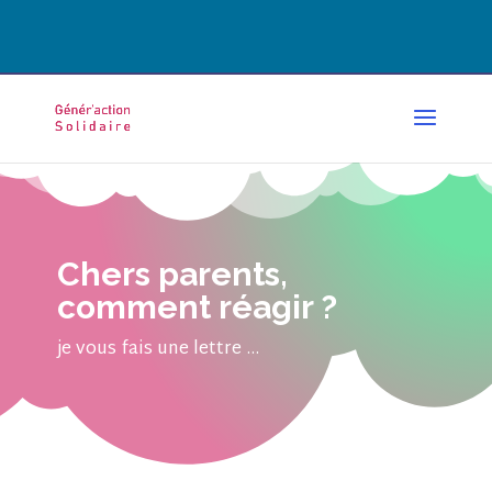
CONTACT@GENERACTION.FR
Chers parents,
comment réagir ?
je vous fais une lettre ...