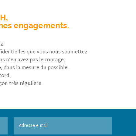
CH,
mes engagements.
z.
fidentielles que vous nous soumettez.
us n’en avez pas le courage.
, dans la mesure du possible.
cord.
çon très régulière.