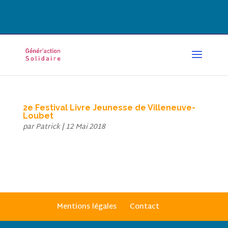
CONTACT@GENERACTION.FR
2e Festival Livre Jeunesse de Villeneuve-
Loubet
par
Patrick
|
12 Mai 2018
Mentions légales
Contact